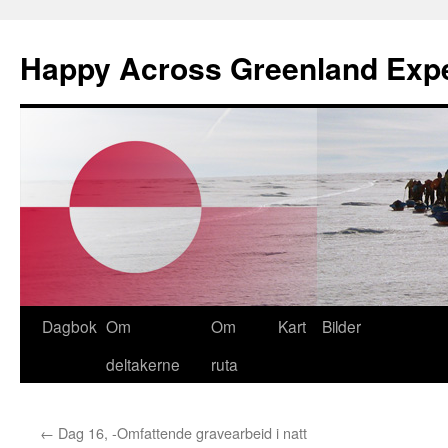
Happy Across Greenland Expe
Hopp
Dagbok
Om
Om
Kart
Bilder
til
deltakerne
ruta
innhold
←
Dag 16, -Omfattende gravearbeid i natt