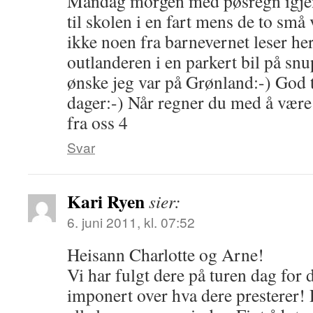
Mandag morgen med pøsregn igjen
til skolen i en fart mens de to sm
ikke noen fra barnevernet leser her
outlanderen i en parkert bil på sn
ønske jeg var på Grønland:-) God t
dager:-) Når regner du med å væ
fra oss 4
Svar
Kari Ryen
sier:
6. juni 2011, kl. 07:52
Heisann Charlotte og Arne!
Vi har fulgt dere på turen dag for 
imponert over hva dere presterer! D