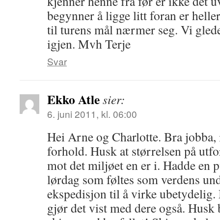
kjenner henne fra før er ikke det 
begynner å ligge litt foran er helle
til turens mål nærmer seg. Vi gleder
igjen. Mvh Terje
Svar
Ekko Atle
sier:
6. juni 2011, kl. 06:00
Hei Arne og Charlotte. Bra jobba, 
forhold. Husk at størrelsen på utf
mot det miljøet en er i. Hadde en p
lørdag som føltes som verdens un
ekspedisjon til å virke ubetydelig.
gjør det vist med dere også. Husk