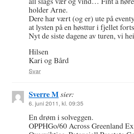
all slags vær og vind… Fint å høre
holder Arne.
Dere har vært (og er) ute på eventy
at lysten på en høsttur i fjellet fort
Nyt de siste dagene av turen, vi he
Hilsen
Kari og Bård
Svar
Sverre M
sier:
6. juni 2011, kl. 09:35
En drøm i solveggen.
OPPHGo/60 Across Greenland Ex