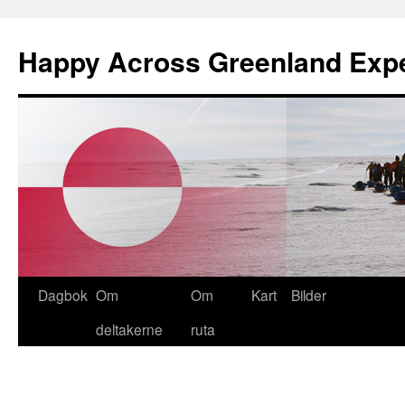
Happy Across Greenland Expe
Hopp
Dagbok
Om
Om
Kart
Bilder
til
deltakerne
ruta
innhold