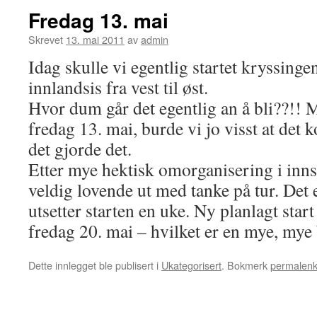
Fredag 13. mai
Skrevet
13. mai 2011
av
admin
Idag skulle vi egentlig startet kryssing
innlandsis fra vest til øst.
Hvor dum går det egentlig an å bli??!! 
fredag 13. mai, burde vi jo visst at det 
det gjorde det.
Etter mye hektisk omorganisering i innsp
veldig lovende ut med tanke på tur. Det e
utsetter starten en uke. Ny planlagt star
fredag 20. mai – hvilket er en mye, mye
Dette innlegget ble publisert i
Ukategorisert
. Bokmerk
permalen