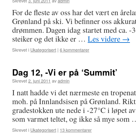
Skrevet
3. juni 2011
av
admin
For de fleste av oss har det vært en åre
Grønland på ski. Vi befinner oss akkurat
drømmen. Dagen idag startet med ca. -
steiker og det ikke er …
Les videre
→
Skrevet i
Ukategorisert
|
6 kommentarer
Dag 12, -Vi er på ‘Summit’
Skrevet
2. juni 2011
av
admin
I natt hadde vi det nærmeste en tropena
moh. på Innlandsisen på Grønland. Rikt
gradestokken ute nede i -27°C i løpet a
som varmet teltet, og ikke så mye som
Skrevet i
Ukategorisert
|
13 kommentarer