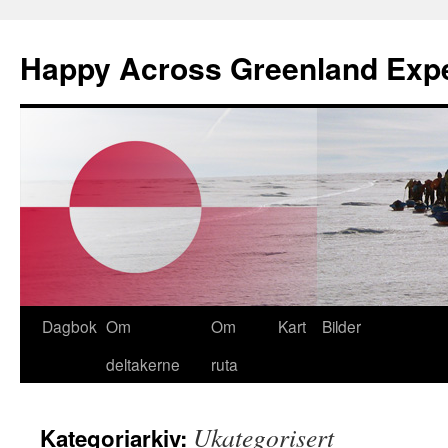
Happy Across Greenland Expe
Hopp
Dagbok
Om
Om
Kart
Bilder
til
deltakerne
ruta
innhold
Ukategorisert
Kategoriarkiv: