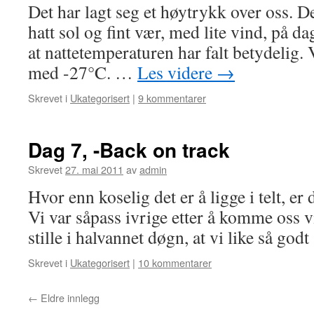
Det har lagt seg et høytrykk over oss. Det
hatt sol og fint vær, med lite vind, på d
at nattetemperaturen har falt betydelig. 
med -27°C. …
Les videre
→
Skrevet i
Ukategorisert
|
9 kommentarer
Dag 7, -Back on track
Skrevet
27. mai 2011
av
admin
Hvor enn koselig det er å ligge i telt, er d
Vi var såpass ivrige etter å komme oss vi
stille i halvannet døgn, at vi like så go
Skrevet i
Ukategorisert
|
10 kommentarer
←
Eldre innlegg