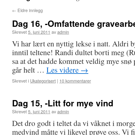
←
Eldre innlegg
Dag 16, -Omfattende gravearbe
Skrevet
5. juni 2011
av
admin
Vi har lært en nyttig lekse i natt. Aldri
inntil teltene! Randi dultet borti meg (R
sa at det hadde kommet veldig mye snø på
går helt …
Les videre
→
Skrevet i
Ukategorisert
|
10 kommentarer
Dag 15, -Litt for mye vind
Skrevet
5. juni 2011
av
admin
Det dro godt i teltet da vi våknet i mo
medvind måtte vi likevel prøve oss. Vi fi